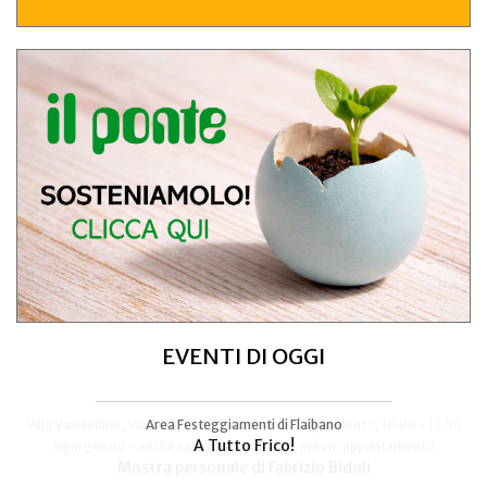
EVENTI DI OGGI
Area Festeggiamenti di Flaibano
Talmassons
A Tutto Frico!
FestInPiazza