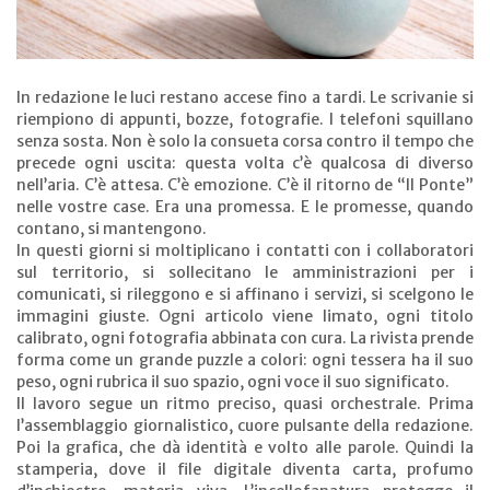
In redazione le luci restano accese fino a tardi. Le scrivanie si
riempiono di appunti, bozze, fotografie. I telefoni squillano
senza sosta. Non è solo la consueta corsa contro il tempo che
precede ogni uscita: questa volta c’è qualcosa di diverso
nell’aria. C’è attesa. C’è emozione. C’è il ritorno de “Il Ponte”
nelle vostre case. Era una promessa. E le promesse, quando
contano, si mantengono.
In questi giorni si moltiplicano i contatti con i collaboratori
sul territorio, si sollecitano le amministrazioni per i
comunicati, si rileggono e si affinano i servizi, si scelgono le
immagini giuste. Ogni articolo viene limato, ogni titolo
calibrato, ogni fotografia abbinata con cura. La rivista prende
forma come un grande puzzle a colori: ogni tessera ha il suo
peso, ogni rubrica il suo spazio, ogni voce il suo significato.
Il lavoro segue un ritmo preciso, quasi orchestrale. Prima
l’assemblaggio giornalistico, cuore pulsante della redazione.
Poi la grafica, che dà identità e volto alle parole. Quindi la
stamperia, dove il file digitale diventa carta, profumo