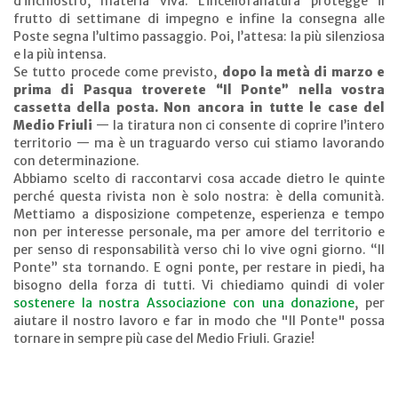
d’inchiostro, materia viva. L’incellofanatura protegge il
frutto di settimane di impegno e infine la consegna alle
Poste segna l’ultimo passaggio. Poi, l’attesa: la più silenziosa
e la più intensa.
Se tutto procede come previsto,
dopo la metà di marzo e
prima di Pasqua troverete “Il Ponte” nella vostra
cassetta della posta. Non ancora in tutte le case del
Medio Friuli
— la tiratura non ci consente di coprire l’intero
territorio — ma è un traguardo verso cui stiamo lavorando
con determinazione.
Abbiamo scelto di raccontarvi cosa accade dietro le quinte
perché questa rivista non è solo nostra: è della comunità.
Mettiamo a disposizione competenze, esperienza e tempo
non per interesse personale, ma per amore del territorio e
per senso di responsabilità verso chi lo vive ogni giorno. “Il
Ponte” sta tornando. E ogni ponte, per restare in piedi, ha
bisogno della forza di tutti. Vi chiediamo quindi di voler
sostenere la nostra Associazione con una donazione
, per
aiutare il nostro lavoro e far in modo che "Il Ponte" possa
tornare in sempre più case del Medio Friuli. Grazie!