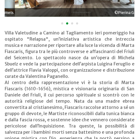
©Pierina Gallina
•
•
•
•
Villa Valetudine a Camino al Tagliamento ieri pomeriggio ha
ospitato "Relapsa", un’iniziativa artistica che intreccia
musica e narrazione per riportare alla luce la vicenda di Marta
Fiascaris, figura tra le più controverse e affascinanti del Friuli
del Seicento. Lo spettacolo nasce da un’opera di Michela
Sbuelz e vede la partecipazione dell’arpista Luigina Feruglio e
dell’attrice Flavia Valoppi, con organizzazione e distribuzione
curate da Valentina Paganello.
Al centro della rappresentazione vi è la storia di Marta
Fiascaris (1610-1656), mistica e visionaria originaria di San
Daniele del Friuli, il cui percorso spirituale si scontrò con le
autorità religiose del tempo. Nata da una madre ebrea
convertita al cristianesimo, Fiascaris raccolse attorno a sé un
gruppo di devote, le Martiste riconoscibili dalla tunica bianca
e dalla fascia rossa, e sostenne idee che vennero considerate
pericolose dall’Inquisizione. Tra queste, la possibilità di
salvezza per i bambini morti senza battesimo e una profonda
unione mistica con Dio, esperienza che la portò persino a