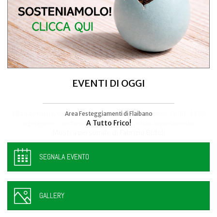
EVENTI DI OGGI
Area Festeggiamenti di Flaibano
Talmassons
A Tutto Frico!
FestInPiazza
SEGNALA EVENTO
GALLERY