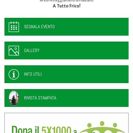
Area Festeggiamenti di Flaibano
Talmassons
A Tutto Frico!
FestInPiazza
SEGNALA EVENTO
GALLERY
INFO UTILI
RIVISTA STAMPATA