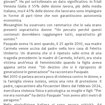
giovani”. Ha poi sottolineato un dato significativo: in Friuli
Venezia Giulia il 55% delle donne lavora, più della media
italiana, ma il 45% delle donne che lavorano sono impiegate
in forme di part-time che non garantiscono autonomia
economica.
Mosanghini ha osservato con rammarico che in sala erano
presenti soprattutto donne: “Un peccato perché questi
contenuti dovrebbero raggiungere tutti, soprattutto gli
uomini.”
Pasquale aveva 14 anni quando, il 25 aprile 2010, sua madre
Carmela venne uccisa dal padre nella loro casa di Feletto
Umberto. Un dramma che si è ripetuto sulle orme di una
tragedia precedente: la madre di Carmela, infatti, era stata
vittima anch’essa di femminicidio quando la figlia aveva
appena sette mesi. “Un destino che si è riproposto di
generazione in generazione” ha raccontato Pasquale.
Nel 2010 si parlava ancora poco di violenza contro le donne, e
la famiglia viveva isolata, senza una rete di protezione. Il
padre, capocantiere alla Fincantieri libero dal febbraio 2024,
esercitava violenza fisica e psicologica su moglie e figli: “Per
me era normale” ha detto Pasquale “non avevo altri metri di
paragone.”
Nella giurisdizione italiana vi sono ancora criticità. Ad