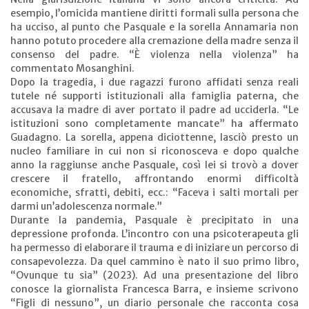
esempio, l’omicida mantiene diritti formali sulla persona che
ha ucciso, al punto che Pasquale e la sorella Annamaria non
hanno potuto procedere alla cremazione della madre senza il
consenso del padre. “È violenza nella violenza” ha
commentato Mosanghini.
Dopo la tragedia, i due ragazzi furono affidati senza reali
tutele né supporti istituzionali alla famiglia paterna, che
accusava la madre di aver portato il padre ad ucciderla. “Le
istituzioni sono completamente mancate” ha affermato
Guadagno. La sorella, appena diciottenne, lasciò presto un
nucleo familiare in cui non si riconosceva e dopo qualche
anno la raggiunse anche Pasquale, così lei si trovò a dover
crescere il fratello, affrontando enormi difficoltà
economiche, sfratti, debiti, ecc.: “Faceva i salti mortali per
darmi un’adolescenza normale.”
Durante la pandemia, Pasquale è precipitato in una
depressione profonda. L’incontro con una psicoterapeuta gli
ha permesso di elaborare il trauma e di iniziare un percorso di
consapevolezza. Da quel cammino è nato il suo primo libro,
“Ovunque tu sia” (2023). Ad una presentazione del libro
conosce la giornalista Francesca Barra, e insieme scrivono
“Figli di nessuno”, un diario personale che racconta cosa