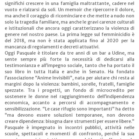
significhi crescere in una famiglia maltrattante, cadere nel
vuoto e rialzarsi da soli. Un memoir che ripercorre il dolore,
ma anche il coraggio di ricominciare e che mette a nudo non
solo la tragedia familiare, ma anche le gravi carenze culturali
e istituzionali che ancora oggi caratterizzano la violenza di
genere nel nostro paese. La prima legge sul femminicidio è
del 2018, ma non è stata applicata fino al 2020 per la
mancanza di regolamenti e decreti attuativi.
Oggi Pasquale è titolare da tre anni di un bar a Udine, ma
sente sempre più forte la necessità di dedicarsi alla
testimonianza e all’impegno sociale, tanto che ha portato il
suo libro in tutta Italia e anche in Senato. Ha fondato
l’associazione “Anime Invisibili”, nata per aiutare chi resta ai
margini dopo la violenza: bambini, sorelle, fratelli, famiglie
spezzate. Tra i progetti, un fondo di microcredito per
sostenere le donne nel raggiungimento dell’indipendenza
economica, accanto a percorsi di accompagnamento e
sensibilizzazione. “Le case rifugio sono importanti” ha detto
“ma devono essere soluzioni temporanee, non devono
creare dipendenza: bisogna dare strumenti per essere libere.”
Pasquale è impegnato in incontri pubblici, attività nelle
scuole, spettacoli e momenti di confronto, perché la sua