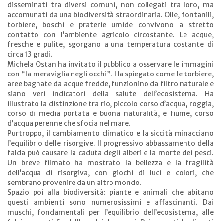
disseminati tra diversi comuni, non collegati tra loro, ma
accomunati da una biodiversità straordinaria. Olle, fontanili,
torbiere, boschi e praterie umide convivono a stretto
contatto con l’ambiente agricolo circostante. Le acque,
fresche e pulite, sgorgano a una temperatura costante di
circa 13 gradi.
Michela Ostan ha invitato il pubblico a osservare le immagini
con “la meraviglia negli occhi”. Ha spiegato come le torbiere,
aree bagnate da acque fredde, funzionino da filtro naturale e
siano veri indicatori della salute dell’ecosistema. Ha
illustrato la distinzione tra rio, piccolo corso d’acqua, roggia,
corso di media portata e buona naturalità, e fiume, corso
d’acqua perenne che sfocia nel mare.
Purtroppo, il cambiamento climatico e la siccità minacciano
l’equilibrio delle risorgive. Il progressivo abbassamento della
falda può causare la caduta degli alberi e la morte dei pesci.
Un breve filmato ha mostrato la bellezza e la fragilità
dell’acqua di risorgiva, con giochi di luci e colori, che
sembrano provenire da un altro mondo.
Spazio poi alla biodiversità: piante e animali che abitano
questi ambienti sono numerosissimi e affascinanti. Dai
muschi, fondamentali per l’equilibrio dell’ecosistema, alle