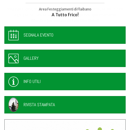
Area Festeggiamenti di Flaibano
Talmassons
A Tutto Frico!
FestInPiazza
SEGNALA EVENTO
GALLERY
INFO UTILI
RIVISTA STAMPATA