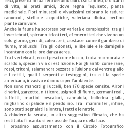
felci, presenti fin dall’era dei dinosauri. Dai canneti, brulicanti
di vita, ai prati umidi, dove regna l’equiseto, pianta
medicinale. Fiori minuscoli e vivacissimi colorano le radure:
ranuncoli, stellarie acquatiche, valeriana dioica, perfino
piante carnivore.
Anche la fauna ha sorpreso per varietà e complessità: tra gli
invertebrati, spiccano tricotteri, efemerotteri che vivono un
solo giorno, gerridi, coleotteri, crostacei come il gambero di
fiume, molluschi. Tra gli odonati, le libellule e le damigelle
incantano con la loro danza aerea.
Tra i vertebrati, ecco i pesci come luccio, trota marmorata e
scardola, specie in via di estinzione. Poi gli anfibi come rane,
rospi, tritoni, salamandra pezzata e l’ululone dal ventre giallo
e i rettili, quali i serpenti e testuggini, tra cui la specie
americana, invasiva e dannosa per l’ambiente.
Non sono mancati gli uccelli, ben 170 specie censite. Aironi
cinerini, garzette, nitticore, usignoli di fiume, germani reali,
tuffetti, martini pescatori, cannaiola, ballerina gialla,
migliarino di palude e il pendolino. Tra i mammiferi, infine,
sono stati segnalati la lontra, i ratti e le nutrie.
A chiudere la serata, un altro suggestivo filmato, che ha
restituito l’incanto silenzioso dell’acqua e della luce.
Il prossimo appuntamento con il Circolo Fotografico