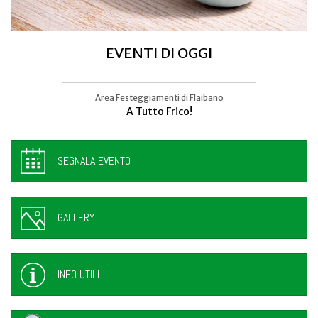
EVENTI DI OGGI
Area Festeggiamenti di Flaibano
Talmassons
A Tutto Frico!
FestInPiazza
SEGNALA EVENTO
GALLERY
INFO UTILI