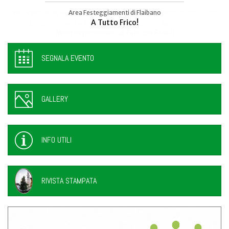
Area Festeggiamenti di Flaibano
Talmassons
A Tutto Frico!
FestInPiazza
SEGNALA EVENTO
GALLERY
INFO UTILI
RIVISTA STAMPATA