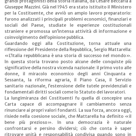
grandi protagonisti della storia italiana, da Cesare Beccaria a
Giuseppe Mazzini. Già nel 1945 era stato istituito il Ministero
per la Costituente, che avviò un ampio lavoro preparatorio:
furono analizzati i principali problemi economici, finanziari e
sociali del Paese, studiate le esperienze costituzionali
straniere e promossa un’intensa attività di informazione e
coinvolgimento dell’opinione pubblica.
Guardando oggi alla Costituzione, torna attuale una
riflessione del Presidente della Repubblica, Sergio Mattarella:
«L’Italia repubblicana è una storia di successo nel mondo».
In questa storia trovano posto alcune delle conquiste più
significative della nostra vicenda nazionale: il primo voto alle
donne, il miracolo economico degli anni Cinquanta e
Sessanta, la riforma agraria, il Piano Casa, il Servizio
sanitario nazionale, l’estensione delle tutele previdenziali e
fondamentali diritti sociali come lo Statuto dei lavoratori.
La lungimiranza dei Costituenti fu quella di concepire una
Carta capace di accompagnare il cambiamento senza
rinunciare ai propri valori fondanti. La sua forza, ancora oggi,
risiede nella coesione sociale, che Mattarella ha definito «il
bene più prezioso». In una democrazia è naturale
confrontarsi e persino dividersi; ciò che conta è saper
ritrovare unità e responsabilità condivisa quando sono in