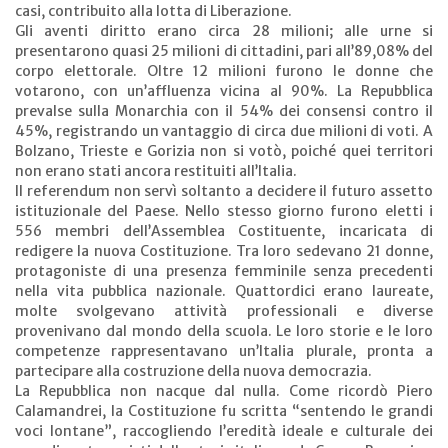
casi, contribuito alla lotta di Liberazione.
Gli aventi diritto erano circa 28 milioni; alle urne si
presentarono quasi 25 milioni di cittadini, pari all’89,08% del
corpo elettorale. Oltre 12 milioni furono le donne che
votarono, con un’affluenza vicina al 90%. La Repubblica
prevalse sulla Monarchia con il 54% dei consensi contro il
45%, registrando un vantaggio di circa due milioni di voti. A
Bolzano, Trieste e Gorizia non si votò, poiché quei territori
non erano stati ancora restituiti all’Italia.
Il referendum non servì soltanto a decidere il futuro assetto
istituzionale del Paese. Nello stesso giorno furono eletti i
556 membri dell’Assemblea Costituente, incaricata di
redigere la nuova Costituzione. Tra loro sedevano 21 donne,
protagoniste di una presenza femminile senza precedenti
nella vita pubblica nazionale. Quattordici erano laureate,
molte svolgevano attività professionali e diverse
provenivano dal mondo della scuola. Le loro storie e le loro
competenze rappresentavano un’Italia plurale, pronta a
partecipare alla costruzione della nuova democrazia.
La Repubblica non nacque dal nulla. Come ricordò Piero
Calamandrei, la Costituzione fu scritta “sentendo le grandi
voci lontane”, raccogliendo l’eredità ideale e culturale dei