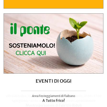
EVENTI DI OGGI
Area Festeggiamenti di Flaibano
Talmassons
A Tutto Frico!
FestInPiazza