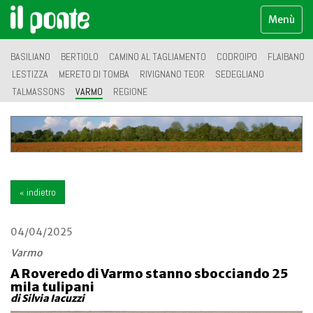
Menù
BASILIANO
BERTIOLO
CAMINO AL TAGLIAMENTO
CODROIPO
FLAIBANO
LESTIZZA
MERETO DI TOMBA
RIVIGNANO TEOR
SEDEGLIANO
TALMASSONS
VARMO
REGIONE
« indietro
04/04/2025
Varmo
A Roveredo di Varmo stanno sbocciando 25
mila tulipani
di Silvia Iacuzzi