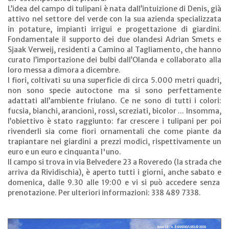
L’idea del campo di tulipani è nata dall’intuizione di Denis, già
attivo nel settore del verde con la sua azienda specializzata
in potature, impianti irrigui e progettazione di giardini.
Fondamentale il supporto dei due olandesi Adrian Smets e
Sjaak Verweij, residenti a Camino al Tagliamento, che hanno
curato l’importazione dei bulbi dall’Olanda e collaborato alla
loro messa a dimora a dicembre.
I fiori, coltivati su una superficie di circa 5.000 metri quadri,
non sono specie autoctone ma si sono perfettamente
adattati all’ambiente friulano. Ce ne sono di tutti i colori:
fucsia, bianchi, arancioni, rossi, screziati, bicolor ... Insomma,
l’obiettivo è stato raggiunto: far crescere i tulipani per poi
rivenderli sia come fiori ornamentali che come piante da
trapiantare nei giardini a prezzi modici, rispettivamente un
euro e un euro e cinquanta l'uno.
Il campo si trova in via Belvedere 23 a Roveredo (la strada che
arriva da Rividischia), è aperto tutti i giorni, anche sabato e
domenica, dalle 9.30 alle 19:00 e vi si può accedere senza
prenotazione. Per ulteriori informazioni: 338 489 7338.