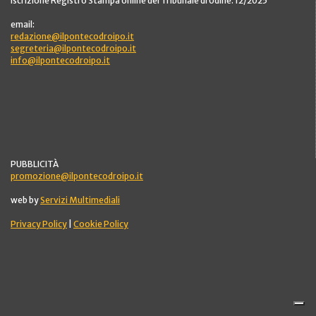
Iscrizione Registro Stampa online del Tribunale di Udine: 12/2025
email:
redazione@ilpontecodroipo.it
segreteria@ilpontecodroipo.it
info@ilpontecodroipo.it
PUBBLICITÀ
promozione@ilpontecodroipo.it
web by
Servizi Multimediali
Privacy Policy
|
Cookie Policy