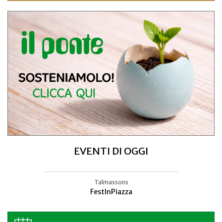
EVENTI DI OGGI
Osservatorio Astronomico, Talmassons
Talmassons
FestInPiazza
Tra galassie e gocce di vita