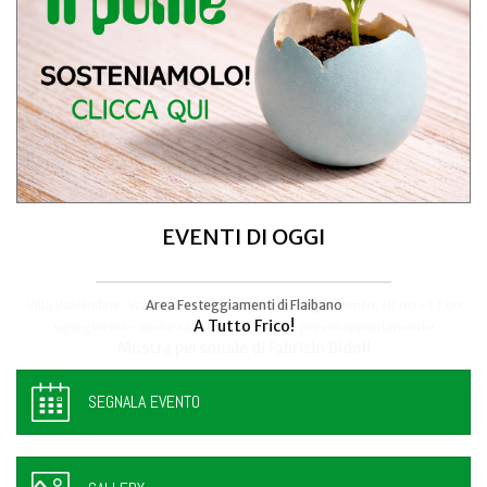
EVENTI DI OGGI
Area Festeggiamenti di Flaibano
Talmassons
A Tutto Frico!
FestInPiazza
SEGNALA EVENTO