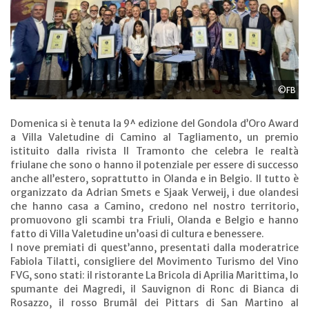
©FB
Domenica si è tenuta la 9^ edizione del Gondola d’Oro Award
a Villa Valetudine di Camino al Tagliamento, un premio
istituito dalla rivista Il Tramonto che celebra le realtà
friulane che sono o hanno il potenziale per essere di successo
anche all’estero, soprattutto in Olanda e in Belgio. Il tutto è
organizzato da Adrian Smets e Sjaak Verweij, i due olandesi
che hanno casa a Camino, credono nel nostro territorio,
promuovono gli scambi tra Friuli, Olanda e Belgio e hanno
fatto di Villa Valetudine un’oasi di cultura e benessere.
I nove premiati di quest’anno, presentati dalla moderatrice
Fabiola Tilatti, consigliere del Movimento Turismo del Vino
FVG, sono stati: il ristorante La Bricola di Aprilia Marittima, lo
spumante dei Magredi, il Sauvignon di Ronc di Bianca di
Rosazzo, il rosso Brumâl dei Pittars di San Martino al