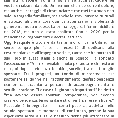
significhi crescere in una famiglia maltrattante, cadere nel
vuoto e rialzarsi da soli. Un memoir che ripercorre il dolore,
ma anche il coraggio di ricominciare e che mette a nudo non
solo la tragedia familiare, ma anche le gravi carenze culturali
e istituzionali che ancora oggi caratterizzano la violenza di
genere nel nostro paese. La prima legge sul femminicidio è
del 2018, ma non è stata applicata fino al 2020 per la
mancanza di regolamenti e decreti attuativi.
Oggi Pasquale è titolare da tre anni di un bar a Udine, ma
sente sempre più forte la necessità di dedicarsi alla
testimonianza e all’impegno sociale, tanto che ha portato il
suo libro in tutta Italia e anche in Senato. Ha fondato
l’associazione “Anime Invisibili”, nata per aiutare chi resta ai
margini dopo la violenza: bambini, sorelle, fratelli, famiglie
spezzate. Tra i progetti, un fondo di microcredito per
sostenere le donne nel raggiungimento dell’indipendenza
economica, accanto a percorsi di accompagnamento e
sensibilizzazione. “Le case rifugio sono importanti” ha detto
“ma devono essere soluzioni temporanee, non devono
creare dipendenza: bisogna dare strumenti per essere libere.”
Pasquale è impegnato in incontri pubblici, attività nelle
scuole, spettacoli e momenti di confronto, perché la sua
esperienza arrivi a tutti e nessuno debba più affrontare la