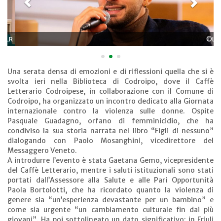
©LR
•
•
•
Una serata densa di emozioni e di riflessioni quella che si è
svolta ieri nella Biblioteca di Codroipo, dove il Caffè
Letterario Codroipese, in collaborazione con il Comune di
Codroipo, ha organizzato un incontro dedicato alla Giornata
internazionale contro la violenza sulle donne. Ospite
Pasquale Guadagno, orfano di femminicidio, che ha
condiviso la sua storia narrata nel libro “Figli di nessuno”
dialogando con Paolo Mosanghini, vicedirettore del
Messaggero Veneto.
A introdurre l’evento è stata Gaetana Gemo, vicepresidente
del Caffè Letterario, mentre i saluti istituzionali sono stati
portati dall’Assessore alla Salute e alle Pari Opportunità
Paola Bortolotti, che ha ricordato quanto la violenza di
genere sia “un’esperienza devastante per un bambino” e
come sia urgente “un cambiamento culturale fin dai più
giovani”. Ha poi sottolineato un dato significativo: in Friuli