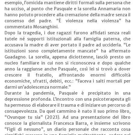
esempio, l’omicida mantiene diritti formali sulla persona che
ha ucciso, al punto che Pasquale e la sorella Annamaria non
hanno potuto procedere alla cremazione della madre senza il
consenso del padre. “È violenza nella violenza” ha
commentato Mosanghini.
Dopo la tragedia, i due ragazzi furono affidati senza reali
tutele né supporti istituzionali alla famiglia paterna, che
accusava la madre di aver portato il padre ad ucciderla. “Le
istituzioni sono completamente mancate” ha affermato
Guadagno. La sorella, appena diciottenne, lasciò presto un
nucleo familiare in cui non si riconosceva e dopo qualche
anno la raggiunse anche Pasquale, così lei si trovò a dover
crescere il fratello, affrontando enormi difficoltà
economiche, sfratti, debiti, ecc.: “Faceva i salti mortali per
darmi un’adolescenza normale.”
Durante la pandemia, Pasquale è precipitato in una
depressione profonda. L’incontro con una psicoterapeuta gli
ha permesso di elaborare il trauma e di iniziare un percorso di
consapevolezza. Da quel cammino è nato il suo primo libro,
“Ovunque tu sia” (2023). Ad una presentazione del libro
conosce la giornalista Francesca Barra, e insieme scrivono
“Figli di nessuno”, un diario personale che racconta cosa