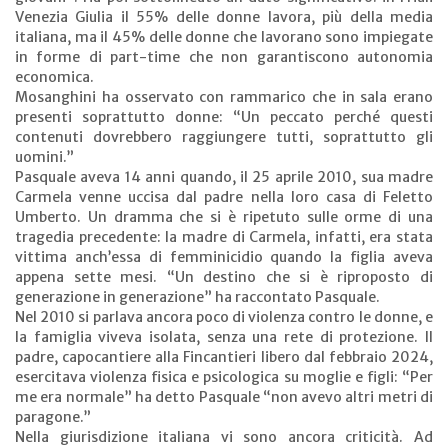
Venezia Giulia il 55% delle donne lavora, più della media
italiana, ma il 45% delle donne che lavorano sono impiegate
in forme di part-time che non garantiscono autonomia
economica.
Mosanghini ha osservato con rammarico che in sala erano
presenti soprattutto donne: “Un peccato perché questi
contenuti dovrebbero raggiungere tutti, soprattutto gli
uomini.”
Pasquale aveva 14 anni quando, il 25 aprile 2010, sua madre
Carmela venne uccisa dal padre nella loro casa di Feletto
Umberto. Un dramma che si è ripetuto sulle orme di una
tragedia precedente: la madre di Carmela, infatti, era stata
vittima anch’essa di femminicidio quando la figlia aveva
appena sette mesi. “Un destino che si è riproposto di
generazione in generazione” ha raccontato Pasquale.
Nel 2010 si parlava ancora poco di violenza contro le donne, e
la famiglia viveva isolata, senza una rete di protezione. Il
padre, capocantiere alla Fincantieri libero dal febbraio 2024,
esercitava violenza fisica e psicologica su moglie e figli: “Per
me era normale” ha detto Pasquale “non avevo altri metri di
paragone.”
Nella giurisdizione italiana vi sono ancora criticità. Ad