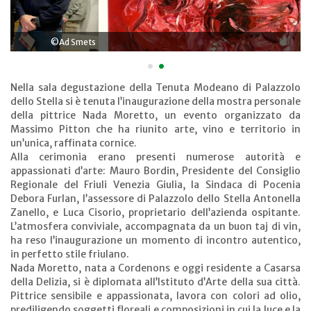
©Ad Smets
•
•
Nella sala degustazione della Tenuta Modeano di Palazzolo
dello Stella si è tenuta l’inaugurazione della mostra personale
della pittrice Nada Moretto, un evento organizzato da
Massimo Pitton che ha riunito arte, vino e territorio in
un’unica, raffinata cornice.
Alla cerimonia erano presenti numerose autorità e
appassionati d’arte: Mauro Bordin, Presidente del Consiglio
Regionale del Friuli Venezia Giulia, la Sindaca di Pocenia
Debora Furlan, l’assessore di Palazzolo dello Stella Antonella
Zanello, e Luca Cisorio, proprietario dell’azienda ospitante.
L’atmosfera conviviale, accompagnata da un buon taj di vin,
ha reso l’inaugurazione un momento di incontro autentico,
in perfetto stile friulano.
Nada Moretto, nata a Cordenons e oggi residente a Casarsa
della Delizia, si è diplomata all’Istituto d’Arte della sua città.
Pittrice sensibile e appassionata, lavora con colori ad olio,
prediligendo soggetti floreali e composizioni in cui la luce e la