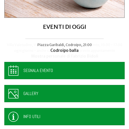
EVENTI DI OGGI
Villa Manin, Passariano di Codroipo
Piazza Garibaldi, Codroipo, 21:00
“Nuda Veritas” di Klimt in mostra a
Codroipo balla
SEGNALA EVENTO
GALLERY
INFO UTILI