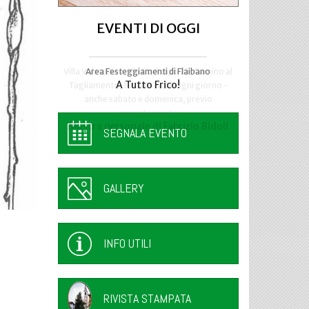
EVENTI DI OGGI
Area Festeggiamenti di Flaibano
Talmassons
A Tutto Frico!
FestInPiazza
SEGNALA EVENTO
GALLERY
INFO UTILI
RIVISTA STAMPATA