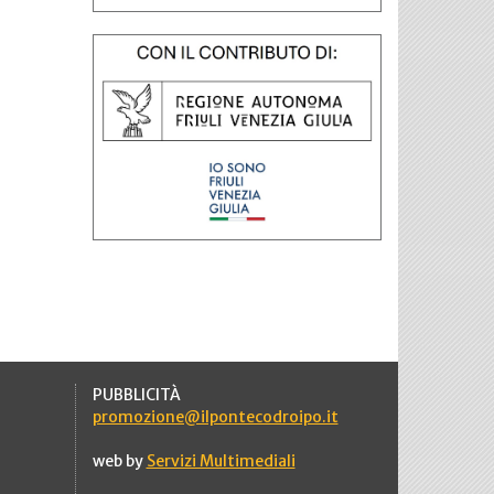
PUBBLICITÀ
promozione@ilpontecodroipo.it
web by
Servizi Multimediali