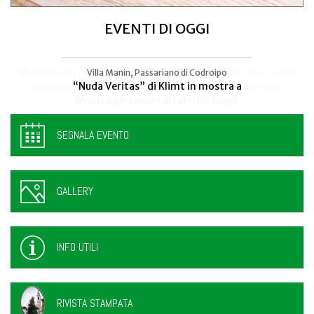
EVENTI DI OGGI
Villa Valetudine, Via Codroipo 25, Camino al Tagliamento, 10.00 - 17.00
Villa Manin, Passariano di Codroipo
“Nuda Veritas” di Klimt in mostra a
ogni giorno - anche sabato e domenica, previo appuntamento
Mostra personale di Fabrizio Bidoli
SEGNALA EVENTO
GALLERY
INFO UTILI
RIVISTA STAMPATA