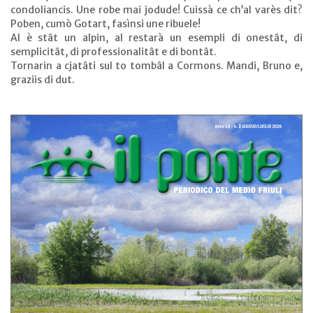
condoliancis. Une robe mai jodude! Cuissà ce ch’al varès dit?
Poben, cumò Gotart, fasìnsi une ribuele!
Al è stât un alpin, al restarà un esempli di onestât, di
semplicitât, di professionalitât e di bontât.
Tornarin a cjatâti sul to tombâl a Cormons. Mandi, Bruno e,
graziis di dut.