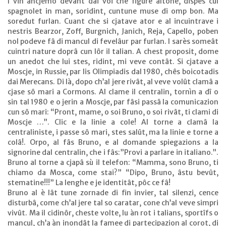
I vin ancjemò devant dai voi chê figure altone, dispès cul
spagnolet in man, soridint, cuntune muse di omp bon. Ma
soredut furlan. Cuant che si cjatave ator e al incuintrave i
nestris Bearzor, Zoff, Burgnich, Janich, Reja, Capello, poben
nol podeve fâ di mancul di fevelâur par furlan. I sarès someât
cuintri nature doprâ cun lôr il talian. A chest proposit, dome
un anedot che lui stes, ridint, mi veve contât. Si cjatave a
Moscje, in Russie, par lis Olimpiadis dal 1980, chês boicotadis
dai Merecans. Di là, dopo ch’al jere rivât, al veve volût clamâ a
cjase sô mari a Cormons. Al clame il centralin, tornìn a dî o
sin tal 1980 e o jerin a Moscje, par fâsi passâ la comunicazion
cun sô mari: “Pront, mame, o soi Bruno, o soi rivât, ti clami di
Moscje …”. Clic e la linie a cole! Al torne a clamâ la
centraliniste, i passe sô mari, stes salût, ma la linie e torne a
colâ!. Orpo, al fâs Bruno, e al domande spiegazions a la
signorine dal centralin, che i fâs:”Provi a parlare in italiano.”.
Bruno al torne a cjapâ sù il telefon: “Mamma, sono Bruno, ti
chiamo da Mosca, come stai?” “Dipo, Bruno, âstu bevût,
stematine!!!” La lenghe e je identitât, pôc ce fâ!
Bruno al è lât tune zornade di fin invier, tal silenzi, cence
disturbâ, come ch’al jere tal so caratar, cone ch’al veve simpri
vivût. Ma il cidinôr, cheste volte, lu àn rot i talians, sportîfs o
mancul, ch’a àn inondât la famee di partecipazion al corot, di