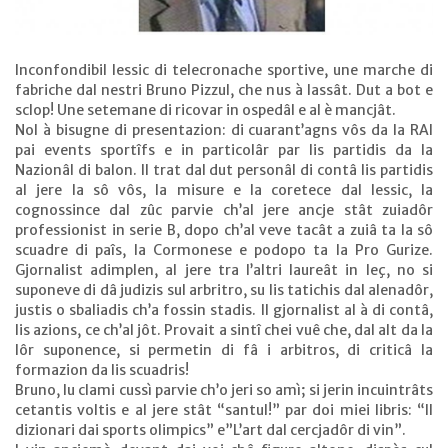
Inconfondibil lessic di telecronache sportive, une marche di
fabriche dal nestri Bruno Pizzul, che nus à lassât. Dut a bot e
sclop! Une setemane di ricovar in ospedâl e al è mancjât.
Nol à bisugne di presentazion: di cuarant’agns vôs da la RAI
pai events sportîfs e in particolâr par lis partidis da la
Nazionâl di balon. Il trat dal dut personâl di contâ lis partidis
al jere la sô vôs, la misure e la coretece dal lessic, la
cognossince dal zûc parvie ch’al jere ancje stât zuiadôr
professionist in serie B, dopo ch’al veve tacât a zuiâ ta la sô
scuadre di paîs, la Cormonese e podopo ta la Pro Gurize.
Gjornalist adimplen, al jere tra l’altri laureât in leç, no si
suponeve di dâ judizis sul arbritro, su lis tatichis dal alenadôr,
justis o sbaliadis ch’a fossin stadis. Il gjornalist al à di contâ,
lis azions, ce ch’al jôt. Provait a sintî chei vuê che, dal alt da la
lôr suponence, si permetin di fâ i arbitros, di criticâ la
formazion da lis scuadris!
Bruno, lu clami cussì parvie ch’o jeri so amì; si jerin incuintrâts
cetantis voltis e al jere stât “santul!” par doi miei libris: “Il
dizionari dai sports olimpics” e”L’art dal cercjadôr di vin”.