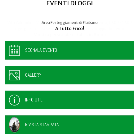
EVENTI DI OGGI
Area Festeggiamenti di Flaibano
Talmassons
A Tutto Frico!
FestInPiazza
SEGNALA EVENTO
GALLERY
INFO UTILI
RIVISTA STAMPATA