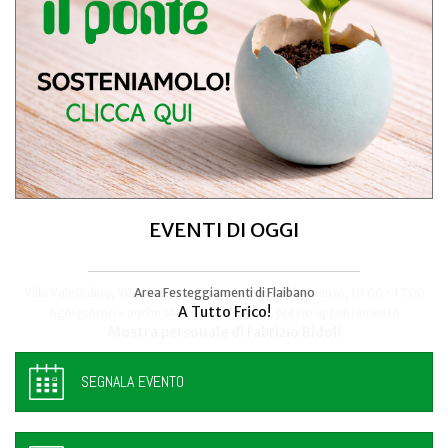
EVENTI DI OGGI
Area Festeggiamenti di Flaibano
Talmassons
A Tutto Frico!
FestInPiazza
SEGNALA EVENTO