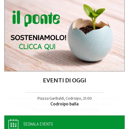
EVENTI DI OGGI
Villa Manin, Passariano di Codroipo
Piazza Garibaldi, Codroipo, 21:00
“Nuda Veritas” di Klimt in mostra a
Codroipo balla
SEGNALA EVENTO