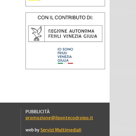
PUBBLICITÀ
promozione@ilpontecodroipo.it
web by
Servizi Multimediali