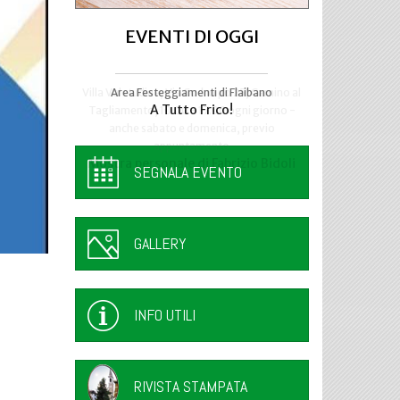
EVENTI DI OGGI
Area Festeggiamenti di Flaibano
Talmassons
A Tutto Frico!
FestInPiazza
SEGNALA EVENTO
GALLERY
INFO UTILI
RIVISTA STAMPATA