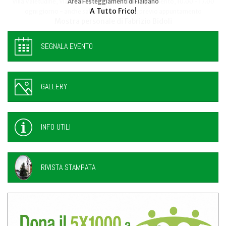
Area Festeggiamenti di Flaibano
Talmassons
A Tutto Frico!
FestInPiazza
SEGNALA EVENTO
GALLERY
INFO UTILI
RIVISTA STAMPATA