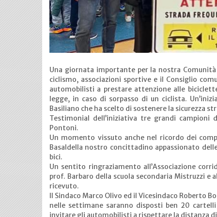
Una giornata importante per la nostra Comunità l
ciclismo, associazioni sportive e il Consiglio comu
automobilisti a prestare attenzione alle biciclet
legge, in caso di sorpasso di un ciclista. Un’in
Basiliano che ha scelto di sostenere la sicurezza st
Testimonial dell’iniziativa tre grandi campioni 
Pontoni.
Un momento vissuto anche nel ricordo dei compian
Basaldella nostro concittadino appassionato delle 
bici.
Un sentito ringraziamento all’Associazione corridor
prof. Barbaro della scuola secondaria Mistruzzi e a
ricevuto.
Il Sindaco Marco Olivo ed il Vicesindaco Roberto 
nelle settimane saranno disposti ben 20 cartelli 
invitare gli automobilisti a rispettare la distanza di 