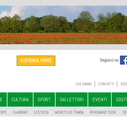
SOSTIENI IL PONTE
Seguici su
CHI SIAMO
CONTATTI
SOS
LE
CULTURA
SPORT
DAI LETTORI
EVENTI
SOST
OIPO
FLAIBANO
LESTIZZA
MERETO DI TOMBA
RIVIGNANO TEOR
SE