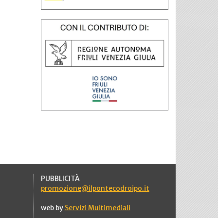
PUBBLICITÀ
promozione@ilpontecodroipo.it
web by
Servizi Multimediali