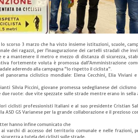
o scorso 3 marzo che ha visto insieme istituzioni, scuole, camp
nale dei ragazzi, per l’inaugurazione dei cartelli stradali che inv
te e a mantenere il metro e mezzo di distanza di sicurezza, stabi
iziativa fortemente voluta è promossa dall’Amministrazione com
radale aderendo alla campagna “Io rispetto il ciclista”.
del panorama ciclistico mondiale: Elena Cecchini, Elia Viviani e
ti Silvia Piccini, giovane promessa sedeglianese del ciclismo 
due ruote: due vite spezzate sulle strade mentre erano in sella a
i ciclisti professionisti Italiani e al suo presidente Cristian Sal
lla ASD GS Varianese per la grande collaborazione e il prezioso co
Botter hanno infine comunicato che
ai varchi di accesso del territorio comunale e nelle frazioni, p
sicurezza a tutela dei ciclisti sulle strade.