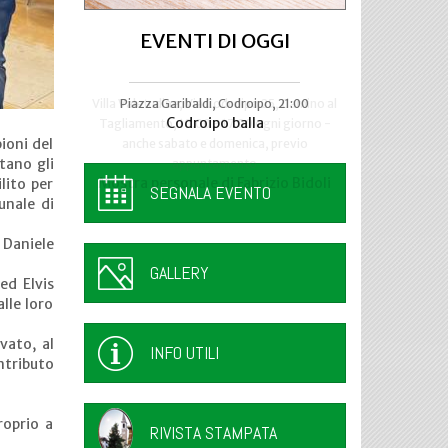
EVENTI DI OGGI
Piazza Garibaldi, Codroipo, 21:00
Area Festeggiamenti di Flaibano
Codroipo balla
A Tutto Frico!
ioni del
itano gli
lito per
SEGNALA EVENTO
unale di
 Daniele
GALLERY
ed Elvis
lle loro
vato, al
INFO UTILI
ntributo
roprio a
RIVISTA STAMPATA