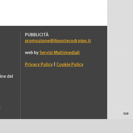
PUBBLICITÀ
promozione@ilpontecodroipo.it
web by
Servizi Multimediali
Privacy Policy
|
Cookie Policy
ine del
t