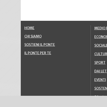
HOME
MEDIO F
CHI SIAMO
ECONO
SOSTIENI IL PONTE
SOCIAL
IL PONTE PER TE
CULTU
SPORT
DAI LE
EVENTI
SOSTEN
50esim