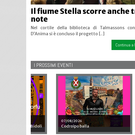
Il fiume Stella scorre anche t
note
Nel cortile della biblioteca di Talmassons con
D’Anima si è concluso il progetto [..]
Continua a 
I PROSSIMI EVENTI
20/08/2026
22/0
Sanremix
Bell