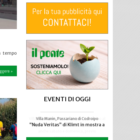
 a tempo
eggere »
EVENTI DI OGGI
Villa Valetudine, Via Codroipo 25, Camino al
Villa Manin, Passariano di Codroipo
“Nuda Veritas” di Klimt in mostra a
Tagliamento, 10.00 - 17.00 ogni giorno -
anche sabato e domenica, previo
appuntamento