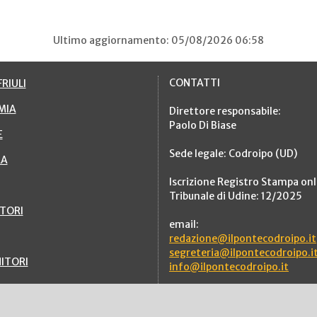
Ultimo aggiornamento: 05/08/2026 06:58
CONTATTI
RIULI
MIA
Direttore responsabile:
Paolo Di Biase
E
Sede legale: Codroipo (UD)
RA
Iscrizione Registro Stampa onl
Tribunale di Udine: 12/2025
TTORI
email:
redazione@ilpontecodroipo.it
segreteria@ilpontecodroipo.i
ITORI
info@ilpontecodroipo.it
o