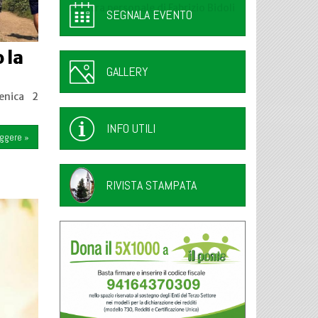
Mostra personale di Fabrizio Bidoli
SEGNALA EVENTO
 la
GALLERY
enica 2
INFO UTILI
eggere »
RIVISTA STAMPATA