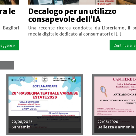
ra le
Decalogo per un utilizzo
consapevole dell’IA
 Bagliori
Una recente ricerca condotta da Libreriamo, il pr
media digitale dedicato ai consumatori di [..]
leggere »
Continua a l
01/09/2026
Degustazioni insolite: quando i
8/2026
ezza e armonia
gusto osa