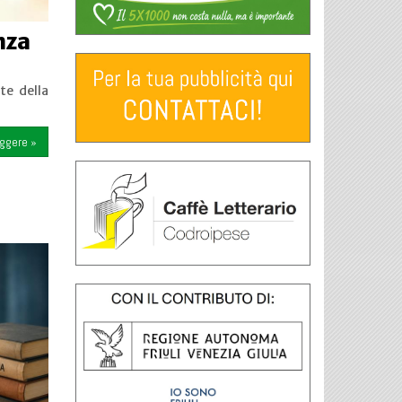
nza
te della
eggere »