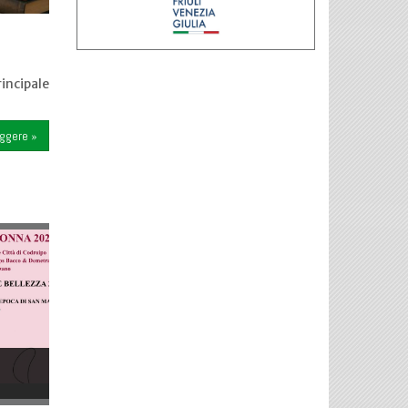
incipale
eggere »
l