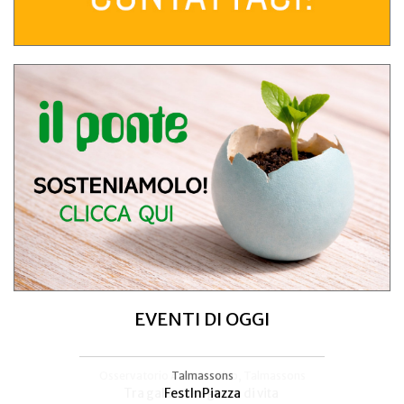
EVENTI DI OGGI
Osservatorio Astronomico, Talmassons
Talmassons
FestInPiazza
Tra galassie e gocce di vita