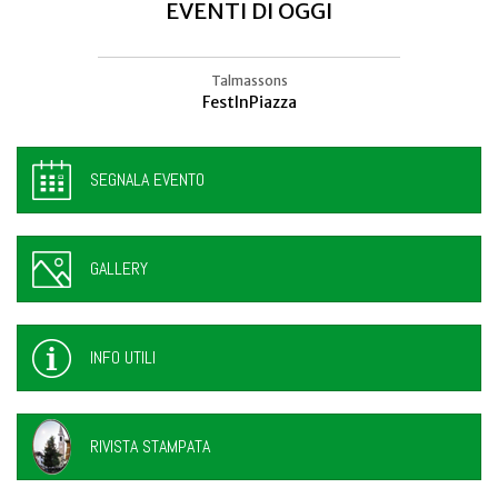
EVENTI DI OGGI
Villa Manin, Passariano di Codroipo
Talmassons
“Nuda Veritas” di Klimt in mostra a
FestInPiazza
SEGNALA EVENTO
GALLERY
INFO UTILI
RIVISTA STAMPATA