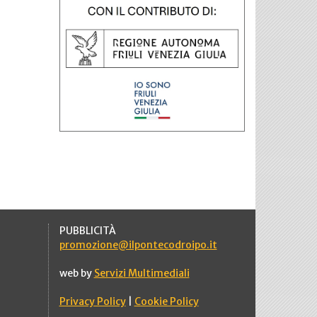
PUBBLICITÀ
promozione@ilpontecodroipo.it
web by
Servizi Multimediali
Privacy Policy
|
Cookie Policy