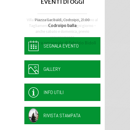
EVENTI DI OGGI
Villa Valetudine, Via Codroipo 25, Camino al
Piazza Garibaldi, Codroipo, 21:00
Codroipo balla
Tagliamento, 10.00 - 17.00 ogni giorno -
anche sabato e domenica, previo
appuntamento
Mostra personale di Fabrizio Bidoli
SEGNALA EVENTO
GALLERY
INFO UTILI
RIVISTA STAMPATA