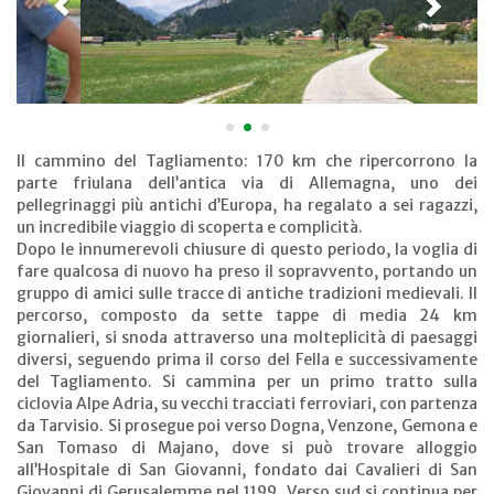
•
•
•
Il cammino del Tagliamento: 170 km che ripercorrono la
parte friulana dell’antica via di Allemagna, uno dei
pellegrinaggi più antichi d’Europa, ha regalato a sei ragazzi,
un incredibile viaggio di scoperta e complicità.
Dopo le innumerevoli chiusure di questo periodo, la voglia di
fare qualcosa di nuovo ha preso il sopravvento, portando un
gruppo di amici sulle tracce di antiche tradizioni medievali. Il
percorso, composto da sette tappe di media 24 km
giornalieri, si snoda attraverso una molteplicità di paesaggi
diversi, seguendo prima il corso del Fella e successivamente
del Tagliamento. Si cammina per un primo tratto sulla
ciclovia Alpe Adria, su vecchi tracciati ferroviari, con partenza
da Tarvisio. Si prosegue poi verso Dogna, Venzone, Gemona e
San Tomaso di Majano, dove si può trovare alloggio
all’Hospitale di San Giovanni, fondato dai Cavalieri di San
Giovanni di Gerusalemme nel 1199. Verso sud si continua per