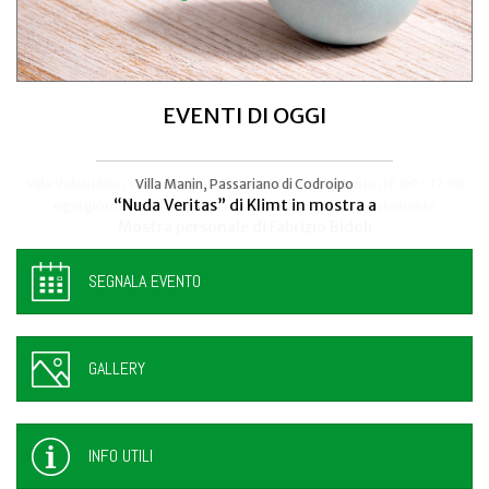
EVENTI DI OGGI
Villa Valetudine, Via Codroipo 25, Camino al Tagliamento, 10.00 - 17.00
Villa Manin, Passariano di Codroipo
“Nuda Veritas” di Klimt in mostra a
ogni giorno - anche sabato e domenica, previo appuntamento
Mostra personale di Fabrizio Bidoli
SEGNALA EVENTO
GALLERY
INFO UTILI