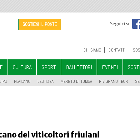
SOSTIENI IL PONTE
Seguici su
CHI SIAMO
CONTATTI
SOS
LE
CULTURA
SPORT
DAI LETTORI
EVENTI
SOST
OIPO
FLAIBANO
LESTIZZA
MERETO DI TOMBA
RIVIGNANO TEOR
SE
no dei viticoltori friulani