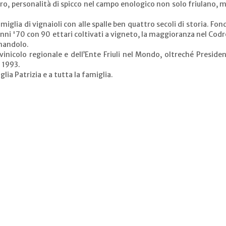
aro
, personalità di spicco nel campo enologico non solo friulano, 
miglia di vignaioli con alle spalle ben quattro secoli di storia. Fon
 anni '70 con 90 ettari coltivati a vigneto, la maggioranza nel Cod
amandolo.
vinicolo regionale e dell’Ente Friuli nel Mondo, oltreché Presiden
l 1993.
lia Patrizia e a tutta la famiglia.