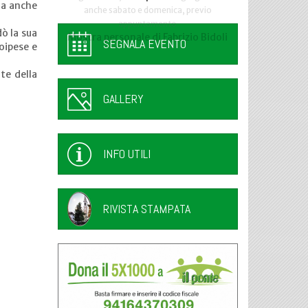
ma anche
anche sabato e domenica, previo
appuntamento
dò la sua
Mostra personale di Fabrizio Bidoli
SEGNALA EVENTO
roipese e
te della
GALLERY
INFO UTILI
RIVISTA STAMPATA