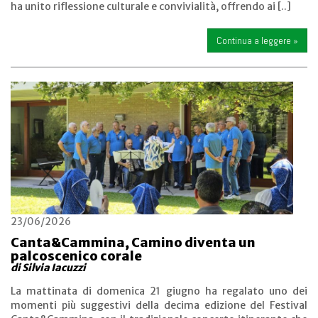
ha unito riflessione culturale e convivialità, offrendo ai [..]
Continua a leggere »
23/06/2026
Canta&Cammina, Camino diventa un
palcoscenico corale
di Silvia Iacuzzi
La mattinata di domenica 21 giugno ha regalato uno dei
momenti più suggestivi della decima edizione del Festival