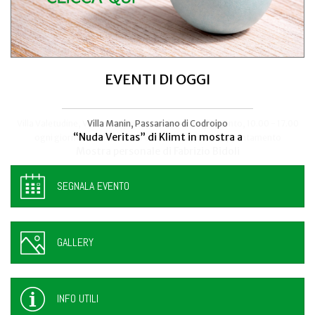
EVENTI DI OGGI
Villa Valetudine, Via Codroipo 25, Camino al Tagliamento, 10.00 - 17.00
Villa Manin, Passariano di Codroipo
“Nuda Veritas” di Klimt in mostra a
ogni giorno - anche sabato e domenica, previo appuntamento
Mostra personale di Fabrizio Bidoli
SEGNALA EVENTO
GALLERY
INFO UTILI