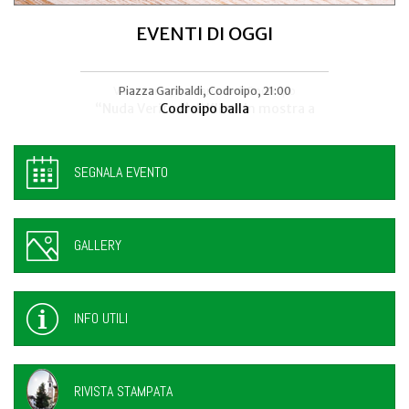
EVENTI DI OGGI
Villa Manin, Passariano di Codroipo
Piazza Garibaldi, Codroipo, 21:00
“Nuda Veritas” di Klimt in mostra a
Codroipo balla
SEGNALA EVENTO
GALLERY
INFO UTILI
RIVISTA STAMPATA