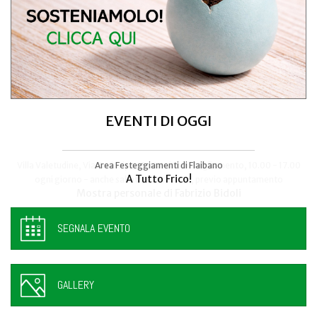
EVENTI DI OGGI
Area Festeggiamenti di Flaibano
Talmassons
A Tutto Frico!
FestInPiazza
SEGNALA EVENTO
GALLERY