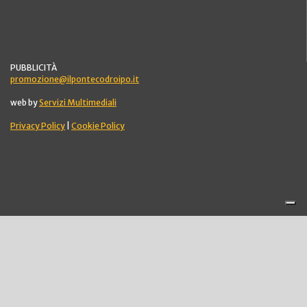
PUBBLICITÀ
promozione@ilpontecodroipo.it
web by
Servizi Multimediali
Privacy Policy
|
Cookie Policy