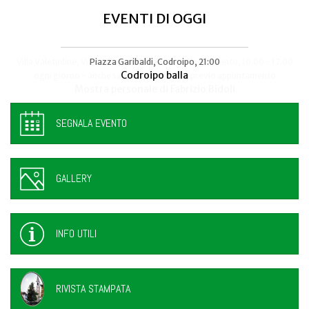
EVENTI DI OGGI
Villa Manin, Passariano di Codroipo
Piazza Garibaldi, Codroipo, 21:00
“Nuda Veritas” di Klimt in mostra a
Codroipo balla
SEGNALA EVENTO
GALLERY
INFO UTILI
RIVISTA STAMPATA