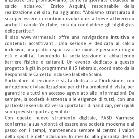
iniziative che promuoviamo, come la giornata dedicata al
calcio inclusivo." Enrico Asquini, responsabile della
realizzazione del sito, ha aggiunto: "Abbiamo strutturato il
sito per essere in continua evoluzione: a breve attiveremo
anche il canale YouTube, così da condividere gli highlights
delle partite."
Il sito www.varmese.it offre una navigazione intuitiva e
contenuti accattivanti. Una sezione è dedicata al calcio
inclusivo, una pratica sportiva che riunisce persone di ogni
età e abilità, favorendo la socializzazione e abbattendo
barriere fisiche e culturali. Un evento dedicato a questo
progetto è già in programma il 15 febbraio, coordinato dalla
Responsabile Calcetto Inclusivo Isabella Scaini.
Particolare attenzione è stata dedicata all'inclusione, con
un'opzione di visualizzazione per chi ha problemi di vista, per
garantire a tutti un accesso agevolato alle informazioni. Da
sempre, la società è attenta alle esigenze di tutti, con una
particolare sensibilità verso i portatori di handicap, per i quali
sono previste quote agevolate.
Con questo nuovo strumento digitale, l'ASD Varmese
conferma la sua volontà di essere una società moderna e al
passo con i tempi, mantenendo sempre al centro i valori
dello sport e dell'inclusione. In merito alla giornata del 15