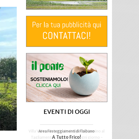
EVENTI DI OGGI
Villa Valetudine, Via Codroipo 25, Camino al
Area Festeggiamenti di Flaibano
A Tutto Frico!
Tagliamento, 10.00 - 17.00 ogni giorno -