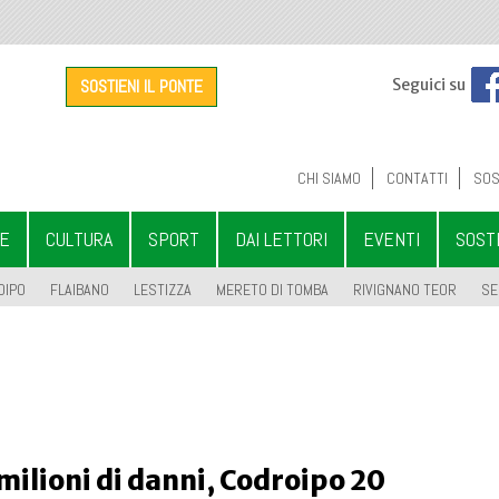
SOSTIENI IL PONTE
Seguici su
CHI SIAMO
CONTATTI
SOS
LE
CULTURA
SPORT
DAI LETTORI
EVENTI
SOST
OIPO
FLAIBANO
LESTIZZA
MERETO DI TOMBA
RIVIGNANO TEOR
SE
milioni di danni, Codroipo 20