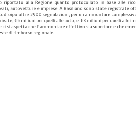
o riportato alla Regione quanto protocollato in base alle rico
vati, autovetture e imprese. A Basiliano sono state registrate ol
 a Codroipo oltre 2900 segnalazioni, per un ammontare complessiv
private, €5 milioni per quelli alle auto, e €3 milioni per quelli alle i
ci si aspetta che l'ammontare effettivo sia superiore e che emer
ieste di rimborso regionale.