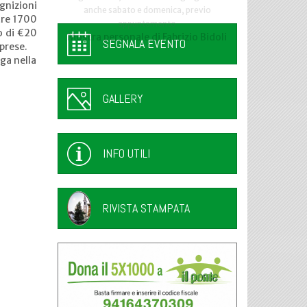
gnizioni
anche sabato e domenica, previo
tre 1700
appuntamento
o di €20
Mostra personale di Fabrizio Bidoli
SEGNALA EVENTO
mprese.
ga nella
GALLERY
INFO UTILI
RIVISTA STAMPATA